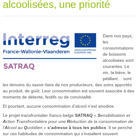
alcoolisées, une priorité
Dans nos pays,
les
consommations
de boissons
alcoolisées sont
courantes. Le
vin, la bière, le
pétillant… sont
les témoins du savoir-faire de nos producteurs, des soins apportés
au produit, de goût. Leur consommation est souvent associée à des
moments de détente, festifs ou de convivialité.
Et pourtant, aucune consommation d’alcool n’est anodine.
Le projet transfrontalier franco-belge
SATRAQ
«
S
ensibilisation et
A
ction
T
ransfrontalière pour une
R
éduction de la consommation de
l'
A
lcool au
Q
uotidien »
s’adresse à tous les publics
. Il se penche
sur ces habitudes de consommation qui s’installent souvent