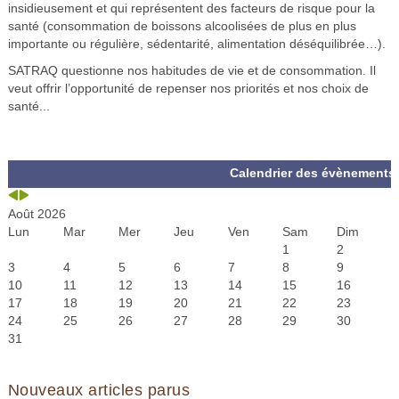
insidieusement et qui représentent des facteurs de risque pour la
santé (consommation de boissons alcoolisées de plus en plus
importante ou régulière, sédentarité, alimentation déséquilibrée…).
SATRAQ questionne nos habitudes de vie et de consommation. Il
veut offrir l’opportunité de repenser nos priorités et nos choix de
santé...
M
M
Calendrier des évènement
o
o
i
i
s
s
Août 2026
p
s
Lun
Mar
Mer
Jeu
Ven
Sam
Dim
r
u
1
2
é
i
3
4
5
6
7
8
9
c
v
10
11
12
13
14
15
16
é
a
17
18
19
20
21
22
23
d
n
24
25
26
27
28
29
30
e
t
31
n
t
Nouveaux articles parus